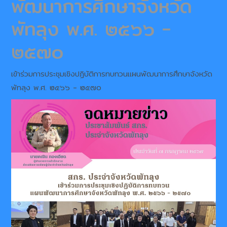
พัฒนาการศึกษาจังหวัด
พัทลุง พ.ศ. ๒๕๖๖ -
๒๕๗๐
เข้าร่วมการประชุมเชิงปฏิบัติการทบทวนแผนพัฒนาการศึกษาจังหวัด
พัทลุง พ.ศ. ๒๕๖๖ - ๒๕๗๐