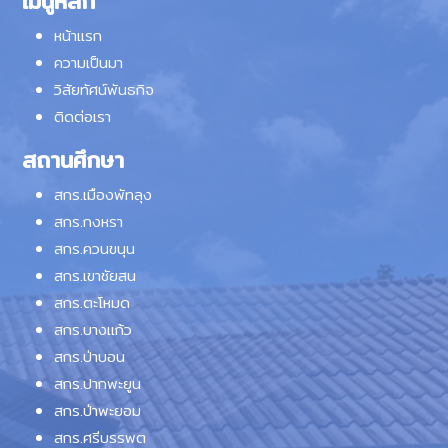
เมนูหลัก
หน้าแรก
ความเป็นมา
วิสัยทัศน์พันธกิจ
ติดต่อเรา
สถานศึกษา
สกร.เมืองพัทลุง
สกร.กงหรา
สกร.ควนขนุน
สกร.เขาชัยสน
สกร.ตะโหมด
สกร.บางแก้ว
สกร.ป่าบอน
สกร.ปากพะยูน
สกร.ป่าพะยอม
สกร.ศรีบรรพต