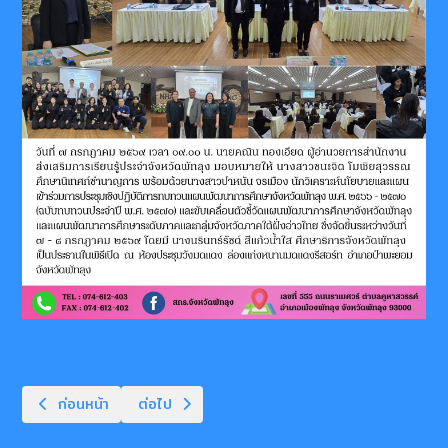
เนื้อหาก่อนหน้า: ประชุมผู้บริหารสถานศึกษา
เนื้อหาถัดไป: กิจกรรมเข้าเเถวเคารพธงชาติ
ก่อนหน้า
ต่อไป