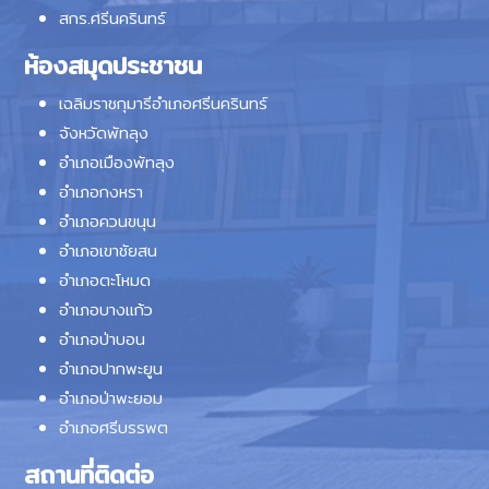
สกร.ศรีนครินทร์
ห้องสมุดประชาชน
เฉลิมราชกุมารีอำเภอศรีนครินทร์
จังหวัดพัทลุง
อำเภอเมืองพัทลุง
อำเภอกงหรา
อำเภอควนขนุน
อำเภอเขาชัยสน
อำเภอตะโหมด
อำเภอบางแก้ว
อำเภอป่าบอน
อำเภอปากพะยูน
อำเภอป่าพะยอม
อำเภอศรีบรรพต
สถานที่ติดต่อ