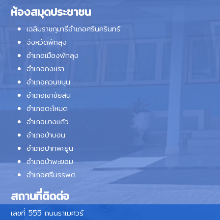
ห้องสมุดประชาชน
เฉลิมราชกุมารีอำเภอศรีนครินทร์
จังหวัดพัทลุง
อำเภอเมืองพัทลุง
อำเภอกงหรา
อำเภอควนขนุน
อำเภอเขาชัยสน
อำเภอตะโหมด
อำเภอบางแก้ว
อำเภอป่าบอน
อำเภอปากพะยูน
อำเภอป่าพะยอม
อำเภอศรีบรรพต
สถานที่ติดต่อ
เลขที่ 555 ถนนราเมศวร์