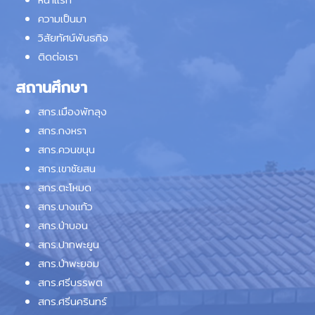
ความเป็นมา
วิสัยทัศน์พันธกิจ
ติดต่อเรา
สถานศึกษา
สกร.เมืองพัทลุง
สกร.กงหรา
สกร.ควนขนุน
สกร.เขาชัยสน
สกร.ตะโหมด
สกร.บางแก้ว
สกร.ป่าบอน
สกร.ปากพะยูน
สกร.ป่าพะยอม
สกร.ศรีบรรพต
สกร.ศรีนครินทร์