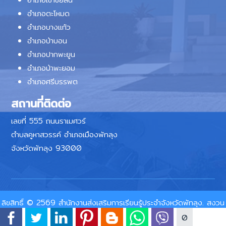
อำเภอตะโหมด
อำเภอบางแก้ว
อำเภอป่าบอน
อำเภอปากพะยูน
อำเภอป่าพะยอม
อำเภอศรีบรรพต
สถานที่ติดต่อ
เลขที่ 555 ถนนราเมศวร์
ตำบลคูหาสวรรค์ อำเภอเมืองพัทลุง
จังหวัดพัทลุง 93000
ลิขสิทธิ์ © 2569 สำนักงานส่งเสริมการเรียนรู้ประจำจังหวัดพัทลุง. สงวน
ลิขสิทธิ์.
0