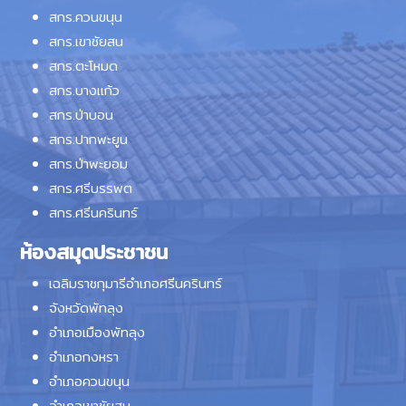
สกร.ควนขนุน
สกร.เขาชัยสน
สกร.ตะโหมด
สกร.บางแก้ว
สกร.ป่าบอน
สกร.ปากพะยูน
สกร.ป่าพะยอม
สกร.ศรีบรรพต
สกร.ศรีนครินทร์
ห้องสมุดประชาชน
เฉลิมราชกุมารีอำเภอศรีนครินทร์
จังหวัดพัทลุง
อำเภอเมืองพัทลุง
อำเภอกงหรา
อำเภอควนขนุน
อำเภอเขาชัยสน