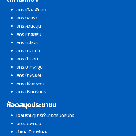
สกร.เมืองพัทลุง
สกร.กงหรา
สกร.ควนขนุน
สกร.เขาชัยสน
สกร.ตะโหมด
สกร.บางแก้ว
สกร.ป่าบอน
สกร.ปากพะยูน
สกร.ป่าพะยอม
สกร.ศรีบรรพต
สกร.ศรีนครินทร์
ห้องสมุดประชาชน
เฉลิมราชกุมารีอำเภอศรีนครินทร์
จังหวัดพัทลุง
อำเภอเมืองพัทลุง