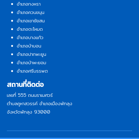
อำเภอกงหรา
อำเภอควนขนุน
อำเภอเขาชัยสน
อำเภอตะโหมด
อำเภอบางแก้ว
อำเภอป่าบอน
อำเภอปากพะยูน
อำเภอป่าพะยอม
อำเภอศรีบรรพต
สถานที่ติดต่อ
เลขที่ 555 ถนนราเมศวร์
ตำบลคูหาสวรรค์ อำเภอเมืองพัทลุง
จังหวัดพัทลุง 93000